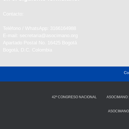
Contacto:
Teléfono / WhatsApp: 3166164988
E-mail: secretaria@asocimano.org
Apartado Postal No. 16425 Bogotá
Bogotá, D.C. Colombia
Co
42º CONGRESO NACIONAL
ASOCIMANO:
ASOCIMANO: